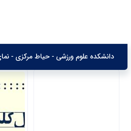
مهمترین مطالب
دانشکده علوم ورزشی - حیاط مرکزی - نما