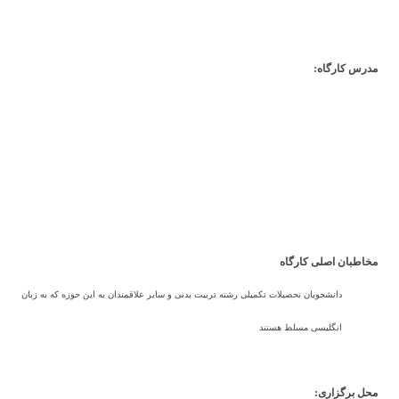
مدرس کارگاه:
Dr Katarzyna Dzi oban
(
عضو هیات علمی دانشگاه تربیت بدنی جوزف
پیلسودسکی ورشو لهستان
)
مخاطبان اصلی کارگاه
دانشجویان تحصیلات تکمیلی رشته تربیت بدنی و سایر علاقمندان به این حوزه که به زبان
انگلیسی مسلط هستند
محل برگزاری: